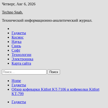
Skip
Четверг, Авг 6, 2026
to
Techno Snab.
content
Технический информационно-аналитический журнал.
Гаджеты
Космос
Наука
Связь
Софт
Технологии
Электроника
Карта сайта
Найти:
Home
Гаджеты
Обзор кофеварки Kitfort KT-7106 и кофемолки Kitfort
KT-799
Гаджеты