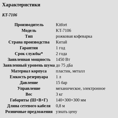
Характеристики
KT-7106
Производитель
Kitfort
Модель
KT-7106
Тип
рожковая кофеварка
Страна производства
Китай
Гарантия
1 год
Срок службы*
2 года
Заявленная мощность
1450 Вт
Заявленный уровень шума
до 75 дБа
Материал корпуса
пластик, металл
Емкость резервуара
1 л
Давление
15 бар
Управление
механическое, электронное
Вес
3 кг
Габариты (Ш×В×Г)
140×300×300 мм
Длина сетевого кабеля
0,8 м
Розничные предложения
узнать цену