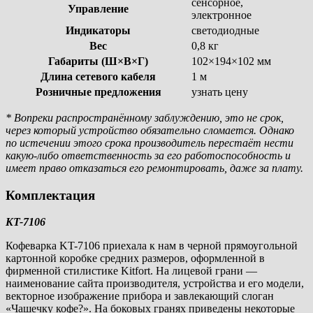
сенсорное,
Управление
электронное
Индикаторы
светодиодные
Вес
0,8 кг
Габариты (Ш×В×Г)
102×194×102 мм
Длина сетевого кабеля
1 м
Розничные предложения
узнать цену
* Вопреки распространённому заблуждению, это не срок,
через который устройство обязательно сломается. Однако
по истечении этого срока производитель перестаёт нести
какую-либо ответственность за его работоспособность и
имеет право отказаться его ремонтировать, даже за плату.
Комплектация
KT-7106
Кофеварка KT-7106 приехала к нам в черной прямоугольной
картонной коробке средних размеров, оформленной в
фирменной стилистике Kitfort. На лицевой грани —
наименование сайта производителя, устройства и его модели,
векторное изображение прибора и завлекающий слоган
«Чашечку кофе?». На боковых гранях приведены некоторые