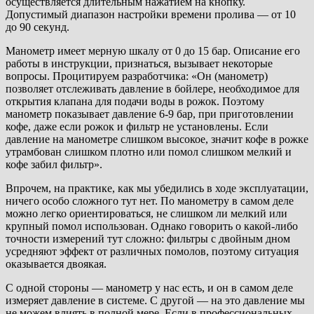
осуществляется длительным нажатием на кнопку.
Допустимый диапазон настройки времени пролива — от 10
до 90 секунд.
Манометр имеет мерную шкалу от 0 до 15 бар. Описание его
работы в инструкции, признаться, вызывает некоторые
вопросы. Процитируем разработчика: «Он (манометр)
позволяет отслеживать давление в бойлере, необходимое для
открытия клапана для подачи воды в рожок. Поэтому
манометр показывает давление 6-9 бар, при приготовлении
кофе, даже если рожок и фильтр не установлены. Если
давление на манометре слишком высокое, значит кофе в рожке
утрамбован слишком плотно или помол слишком мелкий и
кофе забил фильтр».
Впрочем, на практике, как мы убедились в ходе эксплуатации,
ничего особо сложного тут нет. По манометру в самом деле
можно легко ориентироваться, не слишком ли мелкий или
крупный помол использован. Однако говорить о какой-либо
точности измерений тут сложно: фильтры с двойным дном
усредняют эффект от различных помолов, поэтому ситуация
оказывается двоякая.
С одной стороны — манометр у нас есть, и он в самом деле
измеряет давление в системе. С другой — на это давление мы
не можем влиять в полной мере. Если в профессиональных