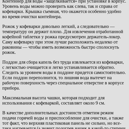
Контейнер для воды «защелкивается» при установке в корпус.
Уровень воды можно проверить как слева, так и справа от
кофеварки. Крышка съемная, что окажется особенно удобно
во время очистки контейнера.
Рожок у кофеварки довольно легкий, а следовательно —
температуру он держит плохо. Для извлечения отработанной
кофейной таблетки у рожка предусмотрен держатель-локер.
Саму кофеварку при этом лучше расположить недалеко от
раковины — чтобы иметь возможность быстро сполоснуть
рожок.
Поддон для сбора капель без труда извлекается из кофеварки,
с легкостью очищается и легко устанавливается обратно.
Следить за уровнем воды в поддоне придется самостоятельно.
Если поддон переполнится, то лишняя вода вытечет на
рабочую поверхность через специальное отверстие в корпусе
прибора.
Максимальная высота чашки, которая подходит для
использования с кофеваркой, составляет около 9 см.
В качестве дополнительных достоинств отметим режим
подачи горячей воды и приспособление для очистки, а также
тот факт, что верхняя пластиковая панель не сильно, но все-
таки нагревается (а значит подогрев чашек в какой-то степени