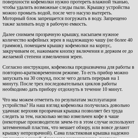
поверхности кофемолки нужно протереть влажной тканью,
чтобы удалить возможные следы пыли. Крышку устройства
можно промыть водой, после чего насухо вытереть.
Моторный блок запрещается погружать в воду. Запрещено
также заливать воду в рабочую емкость.
Далее снимаем прозрачную крышку, насыпаем нужное
количество кофейных зерен в надлежащую чашу (не более 40
граммов), помещаем крышку кофемолки на корпус,
закручиваем ее, нажимаем кнопку включения и держим ее до
желаемой степени измельчения зерен.
Согласно инструкции, кофемолка предназначена для работы в
повторно-кратковременном режиме. То есть прибор можно
запускать на 30 секунд, после чего делать перерыв на 1
минуту. После трех последовательных циклов работы
необходимо дать прибору отдохнуть в течение 10 минут.
Что мы можем отметить по результатам эксплуатации
устройства? На наш взгляд кофемолка получилась довольно
удачная: верхняя прозрачная крышка позволяет без труда
следить за тем, насколько мелко измельчен кофе в чаше
(некоторые производители зачем-то в этом случае используют
затемненный пластик, что мешает обзору, или вовсе делают
крышку непрозрачной). Сама пластиковая крышка надежно